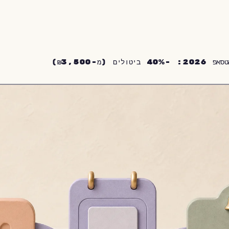
ם (מ-₪3,500)