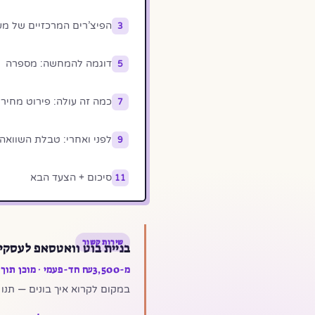
הפיצ’רים המרכזיים של מע
3
דוגמה להמחשה: מספרה
5
כמה זה עולה: פירוט מחיר
7
לפני ואחרי: טבלת השוואה
9
סיכום + הצעד הבא
11
שירות קשור
בניית בוט וואטסאפ לעסקי
מ-₪3,500 חד-פעמי · מוכן תוך 7 ימים · API רשמי
במקום לקרוא איך בונים — תנו לי לבנות לכם. מענה 