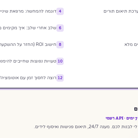
רכת תיאום תורים
דוגמה להמחשה: מרפאת שיניי
4
שלב אחרי שלב: איך מקימים מ
6
ים מלא
חישוב ROI (החזר על ההשקעה): האם זה משתלם לעסק?
8
טעויות נפוצות שחייבים להימנע
10
רוצה לחסוך זמן עם אוטומציה?
12
ם
24/7, תיאום פגישות ואיסוף לידים.