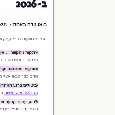
ב-2026
תיא
בואו נודה באמת -
הנה מה שקורה בכל עסק שיר
הלקוח מתקשר ← אין 
הלקוח מחפש מתחרה.
הודעות וואטסאפ נערמ
מהם כבר קבעו אצל מי
ביטולים ברגע האחרון.
התראות אוטומטיות
פות
“רגע, עם מי קבענו את ה-14:00 של יום ר
כולם, תור שנפל בין הכ