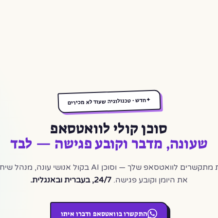
✦
חדש · טכנולוגיה שעוד לא מכירים
סוכן קולי לוואטסאפ
שעונה, מדבר וקובע פגישה — לבד
הלקוחות מתקשרים לוואטסאפ שלך — וסוכן AI בקול אנושי עונה,
את היומן וקובע פגישה.
24/7, בעברית ובאנגלית.
התקשרו בוואטסאפ ודברו איתו