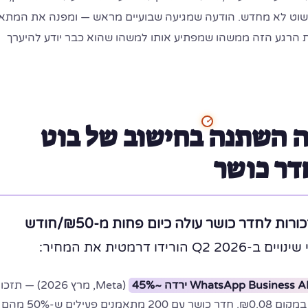
שוט לא מחדש. הודעה שמגיעה שבועיים מראש — ומפנה את המתא
ת הרגע הזה ממשהו שמפתיע אותו למשהו שהוא כבר יודע להיערך
Q2 : מה השתנה בחישוב של בוט
דר כושר
מאי 2026: בוט תזכורות לחדר כושר עולה כיום פחות מ-₪50/חודש
 ב-Q2 2026 הורידו דרמטית את המחיר:
(Meta, מרץ 2026) — 
לשיעור עולה ₪0.045 במקום ₪0.08. חדר כושר עם 200 מתאמנים פעילים ש-50% מהם