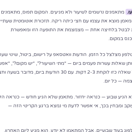
ו.
מתאמנים נרשמים לשיעור ולא מגיעים. המקום תפוס, מתאמנים
אמן מוצא את עצמו עם חצי כיתה ריקה. תזכורת אוטומטית שעתיי
ת לבטל בלחיצה אחת — מצמצמת את התופעה הזו ומאפשרת
נס במקום.
פון מצלצל כל הזמן. הודעות וואטסאפ על רישום, ביטול, שינוי שעה
תן שאלות עשרות פעמים ביום — “מתי השיעור?”, “יש מקום?”, “אפש
להחליף ליום רביעי?”. כל שאלה כזו לוקחת 2-3 דקות. עם 30 הודעות ביום, מדובר בשעה ו
מה — כל יום.
הגיע שבוע — כנראה יחזור. מתאמן שלא הגיע חודש — כנראה הל
קב ומבחין בכך, אי אפשר לדעת מי נמצא ברגע הקריטי הזה —
פוג בעוד שבועיים, אבל המתאמן לא יודע. הוא מגיע ליום האחרון,