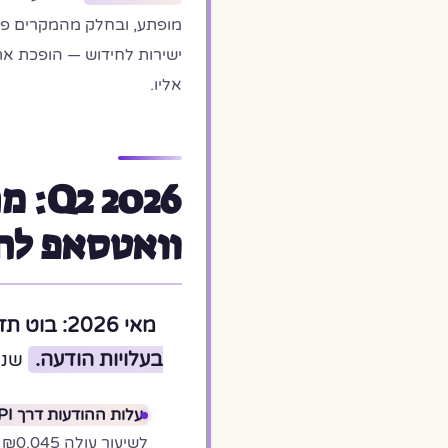
מופתע, ובחלק מהמקרים פ
ישירות לחידוש — הופכת א
אליו.
2026
וואטסאפ לח
בעלויות הודעה.
שני שינויים
עלות ההודעות דרך WhatsApp Business API ירדה ~45%