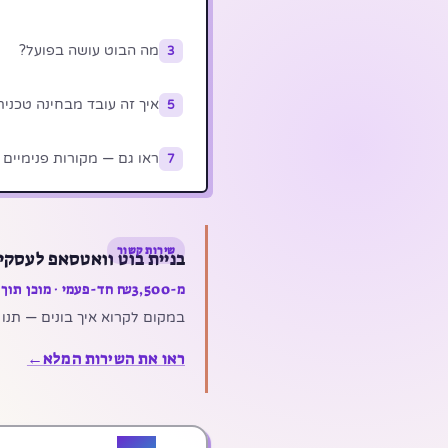
מה הבוט עושה בפועל?
3
איך זה עובד מבחינה טכנית
5
ראו גם — מקורות פנימיים
7
שירות קשור
בניית בוט וואטסאפ לעסקי
מ-₪3,500 חד-פעמי · מוכן תוך 7 ימים · API רשמי
במקום לקרוא איך בונים — תנו לי לבנות לכם. מענה 
ראו את השירות המלא
←