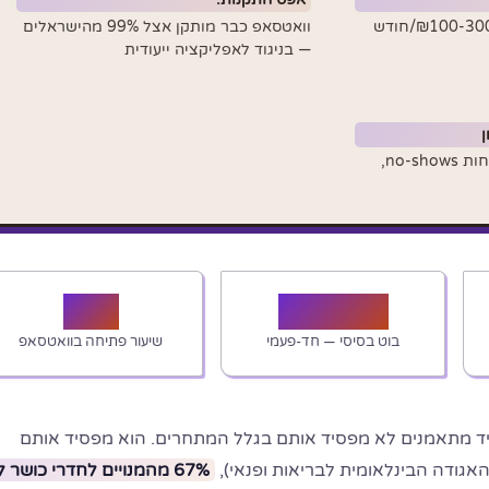
מ-₪3,500 חד-פעמי + ₪100-300/חודש
וואטסאפ כבר מותקן אצל 99% מהישראלים
— בניגוד לאפליקציה ייעודית
— פחות שיחות טלפון, פחות no-shows,
98%
₪3,500
בוט בסיסי — חד-פעמי
שיעור פתיחה בוואטסאפ
יד מתאמנים לא מפסיד אותם בגלל המתחרים. הוא מפסיד אותם
אגודה הבינלאומית לבריאות ופנאי),
67% מהמנויים לחדרי כושר 