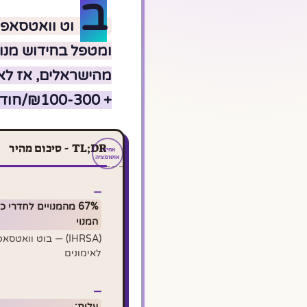
ב
וט וואטסאפ 
+ ₪100-300/חודש. תוצאות מהשבוע הראשון.
TL;DR - סיכום מהיר
67% מהמנויים לחדרי
המנוי
(IHRSA) — בוט וואט
לאימונים
עלות: