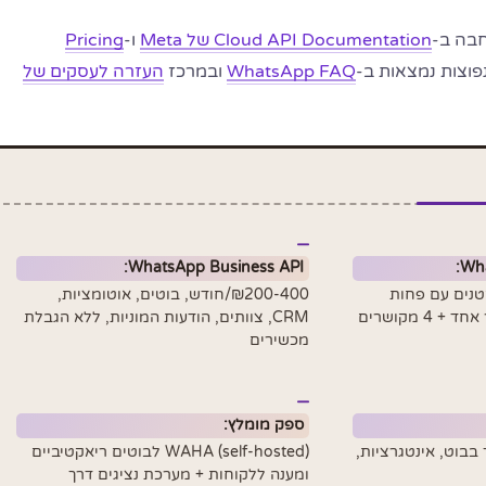
בה ב-
Cloud API Documentation של Meta
ו-
Pricing
פוצות נמצאות ב-
WhatsApp FAQ
ובמרכז
העזרה לעסקים של
WhatsApp Business API:
Wha
טנים עם פחות
₪200-400/חודש, בוטים, אוטומציות,
CRM, צוותים, הודעות המוניות, ללא הגבלת
מכשירים
ספק מומלץ:
צורך בבוט, אינטגרציות,
WAHA (self-hosted) לבוטים ריאקטיביים
ומענה ללקוחות + מערכת נציגים דרך