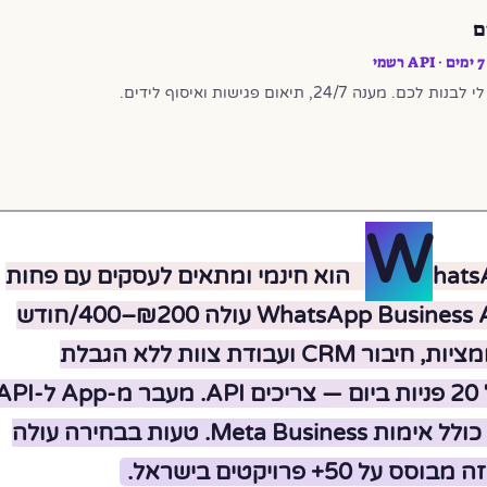
ם
24/7, תיאום פגישות ואיסוף לידים.
W
hatsApp Business App הוא חינמי ומתאים לעסקים עם פחות
מ-20 פניות ביום. WhatsApp Business API עולה ₪200–400/חודש
ומאפשר בוטים, אוטומציות, חיבור CRM ועבודת צוות ללא הגבלת
מכשירים. הכלל: מעל 20 פניות ביום — צריכים API. מעבר מ-p
לוקח 3–7 ימי עסקים כולל אימות Meta Business. טעות בבחירה עולה
5+ פרויקטים בישראל.