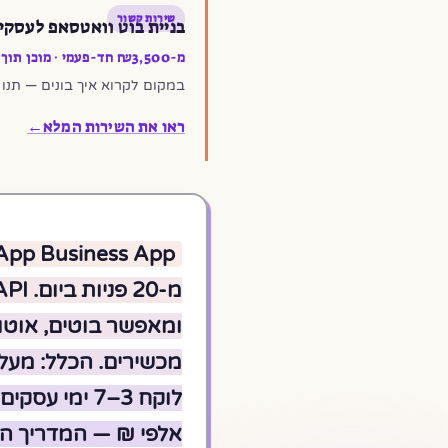
שירות קשור
בניית בוט וואטסאפ לעסקי
מ-₪3,500 חד-פעמי · מוכן תוך 7 ימים · API רשמי
במקום לקרוא איך בונים — תנו לי לבנות לכם. מענה 
ראו את השירות המלא
←
אלפי ₪ — המדריך הזה מבוסס על 0