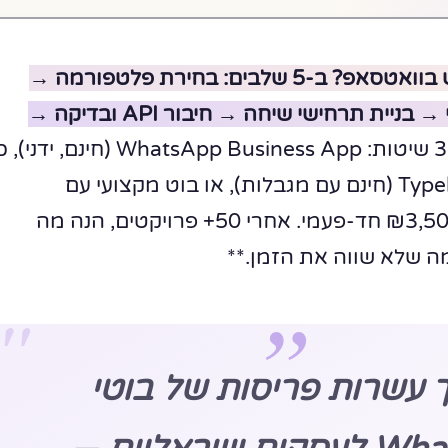
יך עושים בוט בוואטסאפ? ב-5 שלבים: בחירת פלטפורמה →
הקמת חשבון עסקי → בניית תרחישי שיחה → חיבור API ובדיקה →
יש 3 שיטות: WhatsApp Business App (חינם, ידנ
אוטומציה כמו Typebot (חינם עם מגבלות), או בוט מקצועי עם
n8n+WAHA מ-₪3,500 חד-פעמי. אחרי 50+ פרויקטים, הנה מה
 שלא שווה את הזמן.**
 עשרות פריסות של בוטי