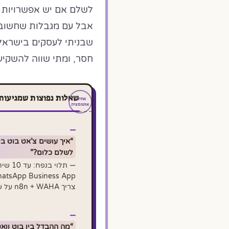
לשלם אם יש אפשרויות ח
שבניתי לעסקים בישראל
חסר, ומתי שווה להשקיע
שאלות נפוצות שמגיעות לתיבה 
“איך עושים צ’אט בוט ב
לשלם כלום?”
— תלוי בנ
צריך n8n + WAHA על שרת עצמי
“מה ההבדל בין בוט ווא