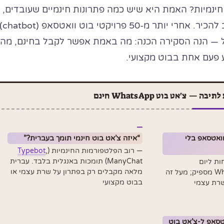
ינמיות? האמת היא שיש כמה פתרונות חינמיים שעובדים,
אבל עם מגבלות שחשוב להכיר. אחרי יותר מ-50 פרויקטי בוט וואטסא
 — הנה הסקירה הכנה: מה באמת אפשר לקבל בחינם, מה
 פעם אחת בבוט מקצועי.
— צ'אט בוט WhatsApp חינם
וואטסאפ בלי
“איזה צ’אט בוט חינמי תומך בעברית?”
— רוב הפלטפורמות החינמיות (
,
Typebot
ManyChat) תומכות באנגלית בלבד. עברית
פח: עד 10 שיחות ליום
מלאה מקבלים רק בפתרון על שרת עצמי או
WhatsApp Business App מספיק; מעל זה
בבוט מקצועי
טסאפ ל-צ’אט בוט