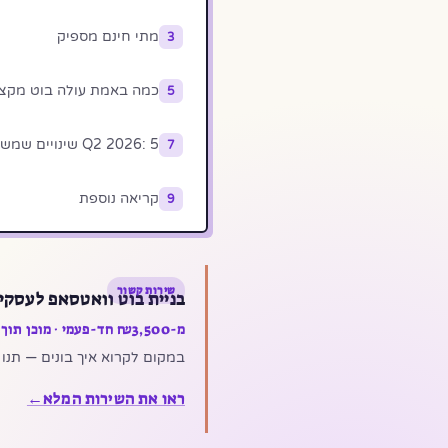
מתי חינם מספיק
3
כמה באמת עולה בוט מקצו
5
Q2 2026: 5 שינויים שמשפיעים על בוטים חינמיים
7
קריאה נוספת
9
שירות קשור
בניית בוט וואטסאפ לעסקי
מ-₪3,500 חד-פעמי · מוכן תוך 7 ימים · API רשמי
במקום לקרוא איך בונים — תנו לי לבנות לכם. מענה 
ראו את השירות המלא
←