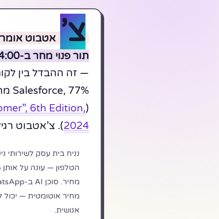
צ’
תור פנוי מחר ב-14:00 — רוצה שאקבע לך?”
— זה ההבדל בין לקו
 77%
mer”, 6th Edition,
(
2024
). צ’אטבוט רגיל 
מחיר אוטומטית — יכול ל
אנושית.