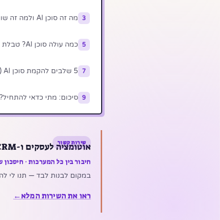
מה זה סוכן AI ולמה זה שונה מצ’אטבוט?
3
כמה עולה סוכן AI? טבלת מחירים מלאה
5
5 שלבים להקמת סוכן AI (מדריך מעשי)
7
סיכום: מתי כדאי להתחיל?
9
שירות קשור
אוטומציה לעסקים ו-CRM
חיבור בין כל המערכות · חיסכון של 15+ שעות/ש
במקום לבנות לבד — תנו לי להרכיב לכם את 
ראו את השירות המלא
←