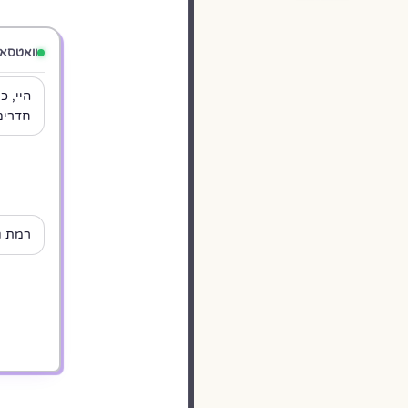
וואטסאפ 
חדרים
רמת ג