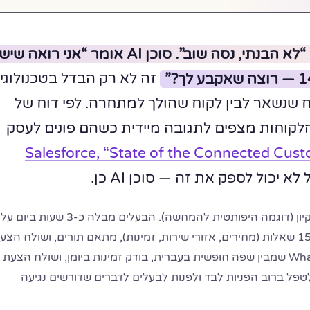
אטבוט אומר “לא הבנתי, נסה שוב”. סוכן AI אומר “אני רואה שיש
זה לא רק הבדל בטכנולוגי
ח שנשאר לבין לקוח שהולך למתחרה. לפי דוח של
Salesforce, מהלקוחות מצפים לתגובה מיידית כשהם פונים לעסק
Salesforce, “State of the Connected Custo
לא יכול לספק את זה — סוכן AI כן.
נניח בית עסק לשירותי ניקיון (דוגמה היפותטית להמחשה). הבעלים מבלה כ-3 שעות ביום על
הטלפון — עונה על אותן 15 שאלות (מחירים, אזורי שירות, זמינות), מתאם תורים, ושולח הצע
מחיר. סוכן AI ב-WhatsApp שמבין שפה חופשית בעברית, בודק זמינות ביומן, ושולח הצעת
טפל ברוב הפניות לבד ולפנות לבעלים לדברים שדורשים נגיעה